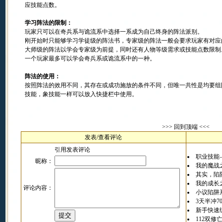
应技能点数。
学习阵法的限制：
玩家只可以在奇兵系与诡流系中选择一系成为自己终身的阵法派别。
刚开始时只能够学习学徒级的阵法书，专家级的阵法一般会要求玩家有对应
大师级的阵法以学会专家级为前提，同时还有人物等级需求或技能点数限制
一个玩家最多可以学会奇兵系或诡流系中的一种。
阵法的使用：
按照阵法的效用不同，其存在或成功施放的条件不同，但唯一共性是均要组
技能，象技能一样可以放入快捷栏中使用。
>>>
回到顶端
<<<
发表/查看评论
引用发表评论
职业技能
昵称：
我的魔战
其实，陷
我的成长之
评论内容：
小议陷阱
3天半冲7
新手快速
112双