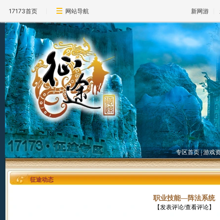
17173首页
网站导航
新网游
专区首页
|
游戏
征途动态
职业技能―阵法系统
【
发表评论/查看评论
】