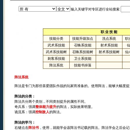
输入关键字对专区进行全站搜索
职 业 技 能
技能分类
技能升级加点
洗点系统
职
武术系技能
召唤系技能
射术系技能
武术系技能树
召唤系技能树
射术系技能树
仙
刺客系技能
卫士系技能
阵法系统
技能书掉落
阵法系统
阵法是专门为那些喜爱团队作战的玩家而准备的。使用阵法，能够大幅度提
阵法的分类：
阵法共分两个类别，不同类别提升的属性不同。
奇兵系：强调
整体能力提升
的阵法，实际效果明显。
诡流系：强调
控制敌人
的阵法。
阵法的学习：
右键点击
阵法书
，使用，就能学会该阵法书记载的阵法。阵法学会之后会记