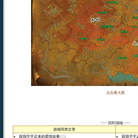
点击看大图
>>>
回到顶端
<<<
游戏同类文章
跟我芊芊迟来的爱情故事
(15)
跟我芊芊