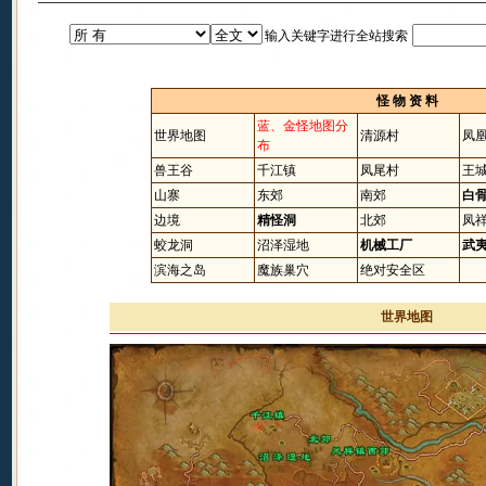
输入关键字进行全站搜索
怪 物 资 料
蓝、金怪地图分
世界地图
清源村
凤
布
兽王谷
千江镇
凤尾村
王
山寨
东郊
南郊
白
边境
精怪洞
北郊
凤
蛟龙洞
沼泽湿地
机械工厂
武
滨海之岛
魔族巢穴
绝对安全区
世界地图