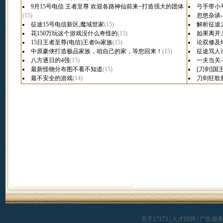
9月15号电信 王者至尊 欢迎各路神仙前来~打造强大的团体
弓手带小
(15)
忽悠杂谈
征途15号电信新区,魔域世家
(15)
解析征途
花150万玩这个游戏没什么奇怪的
(15)
如果离开,
15日王者至尊(电信)王者0o家族
(15)
论双修及
中原豪侠打造极品家族，咱自己的家，等您回来！
(15)
征途骂人
八方逐日的4强
(15)
一夫当关
最新怪物分布图不看不知道
(15)
[刀剑]
最不安全的游戏
(14)
刀剑狂歌
关于17173
|
人才招聘
|
广告服