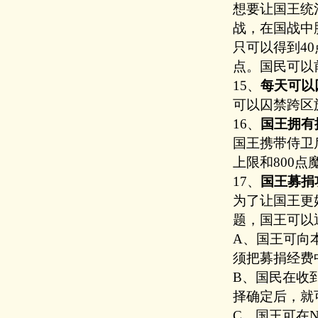
想要让国王统
战，在国战中
只可以得到
4
点。国民可以
15、
每天可以
可以囚禁跨区
16、
国王拥有
国王携带侍卫后
上限和800点
17、
国王募捐
为了让国王更
题，国王可以
A、国王可向
须把募捐经费
B、国民在收
择确定后，就
C、国王可在N