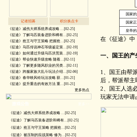
国家的
记者招募
积分换点卡
国家正
《征途》减伤大师系统养成攻略 …
[02-25]
皇帝的
《征途》了解马匹装备进阶和稀有…
[02-25]
在《征途》中，
《征途》抢王与守王策略 把握抢…
[02-25]
《征途》马匹传说神石等级鉴定策…
[02-19]
《征途》如何通过升级马匹洪荒装…
[02-19]
一、国王的产
《征途》帮会快速升级攻略 随着…
[02-11]
《征途》了解更多随风职业的另类…
[02-11]
1、国王由帮
《征途》跨服家族大乱斗玩法介绍…
[02-06]
《征途》春华映风铃玩法攻略 获…
[01-21]
后，帮派帮主
《征途》提升重击的有效方法 重…
[01-21]
2、国王人选
更多热点
玩家无法申请
游戏公告
更多>>
《征途》减伤大师系统养成攻略 …
[02-25]
《征途》了解马匹装备进阶和稀有…
[02-25]
《征途》抢王与守王策略 把握抢…
[02-25]
《征途》被压制的应战策略·修为…
[02-25]