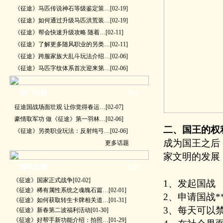
《征途》马匹传说神石等级鉴定策…
[02-19]
《征途》如何通过升级马匹洪荒装…
[02-19]
《征途》帮会快速升级攻略 随着…
[02-11]
《征途》了解更多随风职业的另类…
[02-11]
《征途》跨服家族大乱斗玩法介绍…
[02-06]
《征途》马匹字纹体系首次迎来第…
[02-06]
热门话题
更多>>
征途国战场面壮观 让你觉得春运…
[02-07]
豪情取军功 做《征途》第一羽林…
[02-06]
二、国王的权
《征途》另类职业玩法：反射纯弓…
[02-06]
成为国王之后
更多话题
家文明的发展
精华文章
更多>>
《征途》国家正式战争
[02-02]
1、发起国战
《征途》稀有属性系统之魂魄石篇…
[02-01]
2、申请国战*
《征途》如何获取转生卡牌相关道…
[01-31]
3、每天可以
《征途》新春第二波福利活动
[01-30]
《征途》好帮手新功能介绍：拍照…
[01-29]