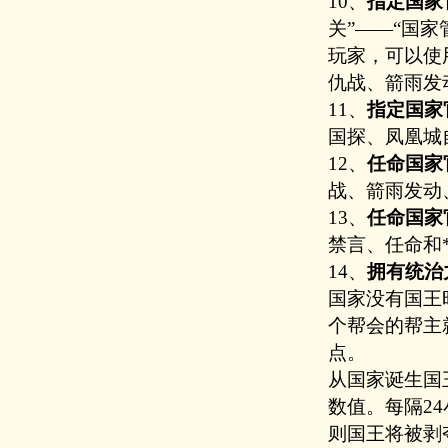
10、
指定国家
关”——“国家
玩家，可以使
仇战、箭雨发
11、
指定国家
国探、凤凰城
12、
任命国家
战、箭雨发动
13、
任命国家
禁言、任命和
14、
拥有统治
国家没有国王
个帮会的帮主
点。
从国家诞生国
数值。
每隔2
则国王将被剥