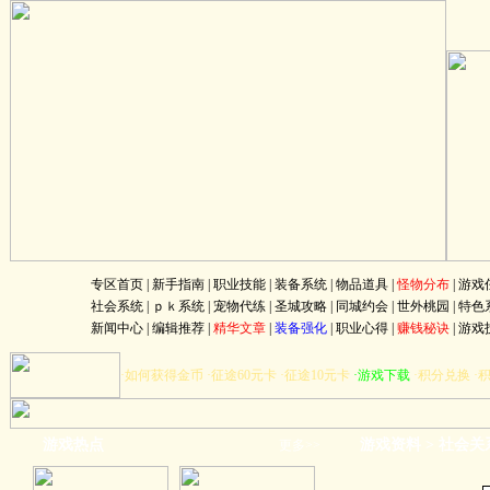
专区首页
|
新手指南
|
职业技能
|
装备系统
|
物品道具
|
怪物分布
|
游戏
社会系统
|
ｐｋ系统
|
宠物代练
|
圣城攻略
|
同城约会
|
世外桃园
|
特色
新闻中心
|
编辑推荐
|
精华文章
|
装备强化
|
职业心得
|
赚钱秘诀
|
游戏
·
如何获得金币
·
征途60元卡
·
征途10元卡
·
游戏下载
·
积分兑换
·
游戏热点
游戏资料
>
社会关
更多>>