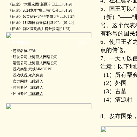
4、在社会界
《征途》“大展宏图”新区今日上…
[01-28]
5、国王可以在
《征途》2024龙年“集五福”瓜分…
[01-28]
（新）”——
《征途》领英雄评定·得专属大礼…
[01-27]
《征途》1月26日新春福利新区“…
[01-25]
号。这个代表
《征途》新区首周战力提升指南
[01-25]
有称号的国民
6、使用王者
官方信息
更多>>
点的传送。
· 游戏名称 征途
· 研发公司 上海巨人网络公司
7、一天可以
· 运营公司 上海巨人网络公司
注意：以下地
· 游戏类型 武侠MMORPG
（1）所有帮
· 游戏状况 永久免费
· 官方网站
点此进入
（2）外国
· 时间专区
点此进入
（3）古墓
· 怀旧专区
点此进入
（4）清源村
8、发布国策