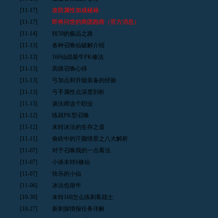
[11-17]
攻防属性加成秘籍
[11-17]
即将问世的商团跑商（官方消息）
[11-14]
转59的极品之路
[11-13]
各种召唤仙破解介绍
[11-13]
160仙战最牛PK修法
[11-13]
高级召唤心得
[11-13]
弓加点和升级装备的经验
[11-13]
弓手属性点深度剖析
[11-13]
谈法师这个职业
[11-12]
练就PK型召唤
[11-12]
未转冰法的生存之道
[11-11]
偷砖中的汗颜情景之八大解析
[11-07]
对于召唤我的一点看法
[11-07]
小谈未转6修仙
[11-07]
快乐的小仙
[11-06]
冰法也很牛
[10-30]
未转160怎么练刺客战士
[10-27]
新刺探情报任务详解