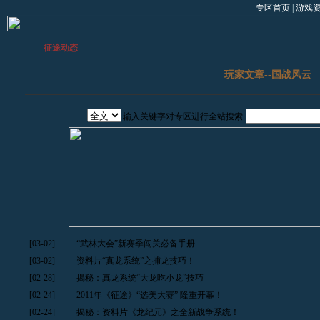
专区首页
|
游戏
征途动态
玩家文章--国战风云
输入关键字对专区进行全站搜索
[03-02]
“武林大会”新赛季闯关必备手册
[03-02]
资料片“真龙系统”之捕龙技巧！
[02-28]
揭秘：真龙系统“大龙吃小龙”技巧
[02-24]
2011年《征途》“选美大赛” 隆重开幕！
[02-24]
揭秘：资料片《龙纪元》之全新战争系统！