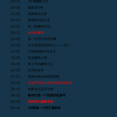
[10-27]
2年净赚数万元
[10-24]
国探进行时
[10-24]
凤凰骑车心得
[10-23]
镖局的生财之道
[10-22]
驳《新赚钱方法》
[10-22]
合材料赚钱
[10-20]
第一次守护皇室宝藏
[10-20]
关于现在职业取向之-------战士
[10-20]
100级双修PK弓论弓
[10-20]
征途赚钱小道!
[10-19]
带小号的赚钱方法
[10-15]
龙舟的诀窍
[10-15]
谈谈冰电法的绝招技能
[10-15]
征途守护战士加点和快捷键设置
[10-15]
刺客加点及PK分析
[09-23]
教你打造一个完美的征途号
[09-19]
玩转四大疑案活动
[09-14]
180装备一小时打通副本