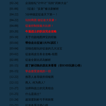
[02-24]
众说纷纭“计中计” 玩转“武林大会”
[01-06]
《征途》“反射”修法新解析
[04-22]
5分钟搞定征途天下第一！
[04-22]
玩转商团 做征途大富豪！
[04-09]
征途控制技能大比拼！
[03-20]
牛逼战士的职业完全攻略
[03-10]
关于功勋地图押宝的经验
[03-04]
帮你走出征途5大PK误区！
[03-04]
没钱也能玩好征途的几大法宝
[03-02]
征途画皮任务全攻略-组图
[02-09]
征途全新比武岛解析
[01-15]
想了解召唤的朋友来看看（非RMB玩家心得）
[01-15]
学会接受游戏的一切
[12-22]
推荐人各等级所得银两
[12-11]
商人..何为商人?
[11-27]
法师和战士的完美组合
[11-25]
什么是战士?
[11-24]
超深度剖析弓手和刺客
[11-21]
征途各系法师心得