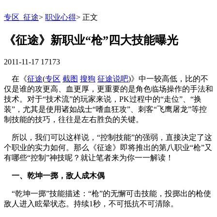
专区_征途
>
职业心得
>
正文
《征途》新职业“枪”四大技能曝光
2011-11-17
17173
在《
征途
(
专区
截图
搜狗
征途说吧
)》中一较高低，比的不
仅是谁的攻更高、血更厚，更重要的是角色临场操作的手法和
技术。对于“技术流”的玩家来说，PK过程中的“走位”、“换
装”，尤其是使用诸如战士“嗜血狂攻”、刺客“飞鹰屠龙”等控
制技能的技巧，往往是左右胜负的关键。
所以，我们可以这样说，“控制技能”的强弱，直接决定了这
个职业的实力如何。那么《征途》即将推出的第八职业“枪”又
有哪些“控制”神技呢？就让笔者来为你一一解读！
一、乾坤一掷，敌人成木偶
“乾坤一掷”技能描述：“枪”的无懈可击技能，投掷出的枪使
敌人进入眩晕状态。持续1秒，不可抵抗不可清除。