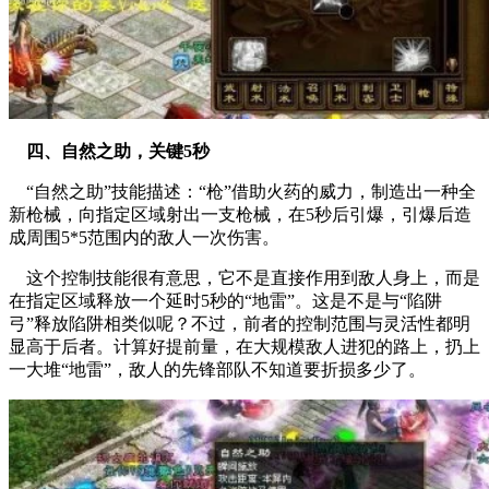
四、自然之助，关键5秒
“自然之助”技能描述：“枪”借助火药的威力，制造出一种全
新枪械，向指定区域射出一支枪械，在5秒后引爆，引爆后造
成周围5*5范围内的敌人一次伤害。
这个控制技能很有意思，它不是直接作用到敌人身上，而是
在指定区域释放一个延时5秒的“地雷”。这是不是与“陷阱
弓”释放陷阱相类似呢？不过，前者的控制范围与灵活性都明
显高于后者。计算好提前量，在大规模敌人进犯的路上，扔上
一大堆“地雷”，敌人的先锋部队不知道要折损多少了。