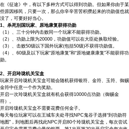
在《征途》中，有以下多种方式可以得到功勋。但如果你由于某
些原因移民，只要一次，那么你辛辛苦苦积攒起来的功勋值也就
没了，可要好好当心。
1、杀死别国玩家、原地康复获得功勋
（1）、三十分钟内击败同一个玩家不能获得功勋。
（2）、功勋上限为20000，功勋值可以在大臣处换取经验。
（3）、击败50级以下国外玩家(包括50级)不获得功勋值。
（4）、60级及以下玩家“原地康复”和“原地健康康复”不能获得功
勋。
2、开启玲珑机关宝盒
玩家开启玲珑机关宝盒可能会随机获得银符、金符、玉符、御赐
金符中任意一个作为奖励。
开启一次玲珑机关宝盒就有机会获得10000点功勋（御赐金
符）。
开启玲珑机关宝盒不需要花费任何金子。
每天每位玩家可以在王城车夫处寻找
NPC鬼谷子
选择“到功勋符
地图”，到地图后再找此NPC开启80个玲珑机关宝盒，每次尝试
开启宝盒需要花费少量的银两。第1次至第20次开启宝盒每次收