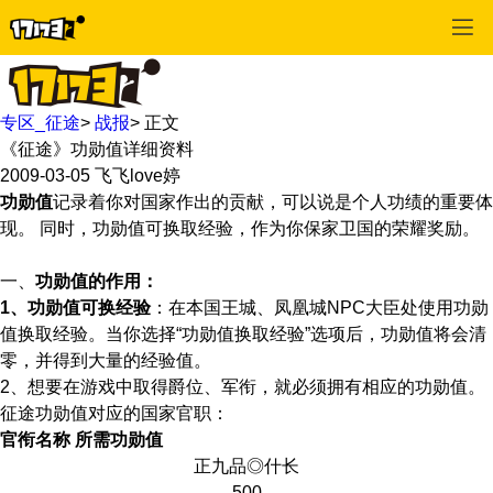
专区_征途
>
战报
>
正文
《征途》功勋值详细资料
2009-03-05
飞飞love婷
功勋值
记录着你对国家作出的贡献，可以说是个人功绩的重要体
现。 同时，功勋值可换取经验，作为你保家卫国的荣耀奖励。
一、
功勋值的作用：
1、功勋值可换经验
：在本国王城、凤凰城NPC
大臣
处使用功勋
值换取经验。当你选择“功勋值换取经验”选项后，功勋值将会清
零，并得到大量的经验值。
2、想要在游戏中取得爵位、军衔，就必须拥有相应的功勋值。
征途功勋值对应的国家官职：
官衔名称
所需功勋值
正九品◎什长
500