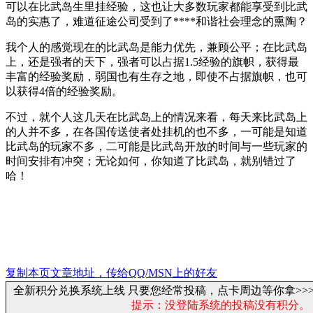
可以在比武岛生里挂经验，这也让大多数玩家都能享受到比武
岛的实惠了，难道征途公司受到了****和谐社会理念的熏陶？
我个人的感觉现在的比武岛是能力优先，兼顾公平；在比武岛
上，还是强者的天下，强者可以占据
1.5
经验的旗帜，获得最
丰富的经验奖励，弱国也有生存之地，即使不占据旗帜，也可
以获得
4
倍的经验奖励。
不过，就个人这几天在比武岛上的情况来看，每天来比武岛上
的人并不多，在各国传送使者处挂机的也不多，一可能是知道
比武岛的玩家不多，二可能是比武岛开放的时间与一些玩家的
时间安排有冲突；无论如何，你知道了比武岛，就别错过了
哈！
复制本页文章地址，传给QQ/MSN上的好友
全新积分兑换系统上线 只要您经常投稿，点卡周边等你拿>>
提示：没登陆系统的投稿没有积分。