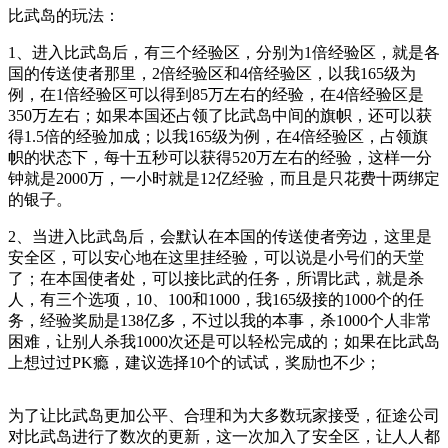
比武岛的玩法：
1
、进入比武岛后，有三个经验区，分别为
1
倍经验区，就是各
国的传送使者那里，
2
倍经验区和
4
倍经验区，以我
165
级为
例，在
1
倍经验区可以得到
85
万左右的经验，在
4
倍经验区是
350
万左右；如果本国还占领了比武岛中间的旗帜，还可以获
得
1.5
倍的经验加成；以我
165
级为例，在
4
倍经验区，占领旗
帜的状态下，每十五秒可以获得
520
万左右的经验，这样一分
钟就是
2000
万，一小时就是
12
亿经验，而且是只花费十两绑定
的银子。
2
、当进入比武岛后，会默认在本国的传送使者旁边，这里是
安全区，可以安心地在这里挂经验，可以说是小号们的天堂
了；在本国使者处，可以接比武的任务，所谓比武，就是杀
人，有三个选项，
10
、
100
和
1000
，我
165
级接的
1000
个的任
务，经验奖励是
138
亿多，不过以我的本事，杀
1000
个人非常
困难，让别人杀我
1000
次还是可以轻松完成的；如果在比武岛
上想过过
PK
瘾，建议选择
10
个的试试，奖励也不少；
为了让比武岛更加公平、合理和为大多数玩家接受，征途公司
对比武岛进行了数次的更新，这一次加入了安全区，让人人都