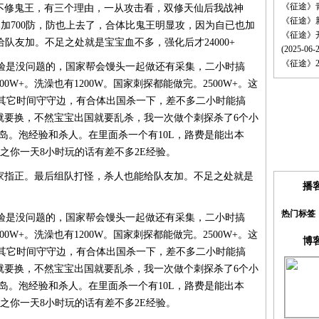
《征途》
修鬼王，有三个理由，一从攻击看，双修天仙后我战神
《征途》
已加700防，防也上去了，合体比鬼王明显攻，因为自已也加
《征途》
给队友加。不足之处就是宝宝血不多，强化后才24000+
(2025-06-
《征途》2
验是没问题的，国家帮会馒头一起做还有采集，二小时搞
00W+。洗澡也有1200W。国家刺探都能做完。2500W+。这
。其它时间守守边，有合体出国杀一下，差不多二小时能搞
功勋就要换，不然宝宝出国就要乱杀，我一次做个刺探杀了6个小
武岛。泡经验和杀人。在里面杀一个有10L，路费是能出本
总之你一天8小时玩的话有差不多2E经验。
指正。最后组队打怪，杀人也能给队友加。不足之处就是
播客
热门标签
验是没问题的，国家帮会馒头一起做还有采集，二小时搞
00W+。洗澡也有1200W。国家刺探都能做完。2500W+。这
博客
。其它时间守守边，有合体出国杀一下，差不多二小时能搞
功勋就要换，不然宝宝出国就要乱杀，我一次做个刺探杀了6个小
武岛。泡经验和杀人。在里面杀一个有10L，路费是能出本
总之你一天8小时玩的话有差不多2E经验。