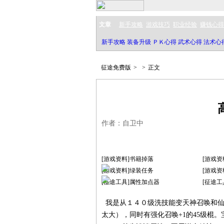
文章
新手攻略
游戏技巧
职业经验
赚钱心得
新手攻略
装备升级
ＰＫ心得
武术心得
法术心
征途免费版
>
>
正文
作者：自卫中
[游戏资料]书籍掉落
[游戏资
[游戏资料]绿装任务
[游戏资
[征途工具]属性加点器
[征途工
我是从１４０级洗技能变天神召唤和仙
太大），同时有强化召唤+1的45级棍。宝