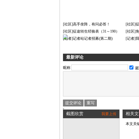
[社区]高手坐阵，有问必答！
[社区
[社区]征途转生经验表（31～190）
[社区
[记者]记者站记者招募(第二期)
[记者
最新评论
昵称
匿
截图欣赏
相关文
我要上传
本文关