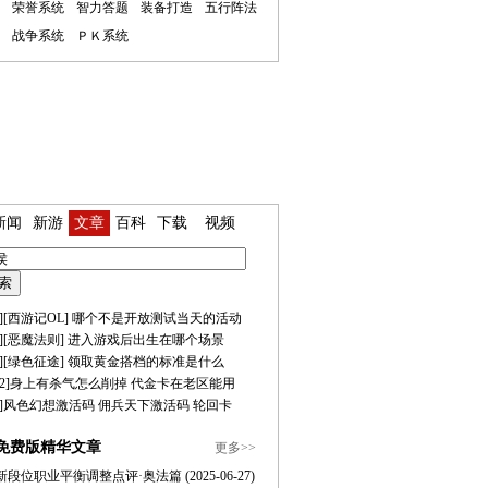
荣誉系统
智力答题
装备打造
五行阵法
战争系统
ＰＫ系统
新闻
新游
文章
百科
下载
视频
][
西游记OL
]
哪个不是开放测试当天的活动
][
恶魔法则
]
进入游戏后出生在哪个场景
][
绿色征途
]
领取黄金搭档的标准是什么
2
]
身上有杀气怎么削掉
代金卡在老区能用
]
风色幻想激活码
佣兵天下激活码
轮回卡
免费版精华文章
更多>>
新段位职业平衡调整点评·奥法篇
(2025-06-27)