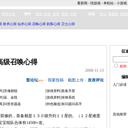
看新闻
-
找游戏
-
单机站
-
小游戏
精华文章
资料
技能
装备
道具
怪物
任务
其他
论坛
看截图
看视
得
射术心得
仙术心得
召唤心得
刺客心得
卫士心得
征
高级召唤心得
新闻
2008-11-13
编
逛论坛
/
我要投稿
/
截图上传
/
发表评论
new
入门必读
料]灵魂锁链
[游戏资料]装备升星
料]蓝、金怪
[游戏资料]坐骑系统
具]问答答题器
[特色频道]有问题问高手
其他推荐
双修的，装备都是１３０级升到１１星的。（１２星难度
宝组队合体有14500+攻。