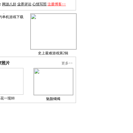
：
网游八卦
业界评论
心情写照
注册博客>>
的单机游戏下载
史上最难游戏第2辑
家照片
更多>>
昙花一现88
魅颜镯镯