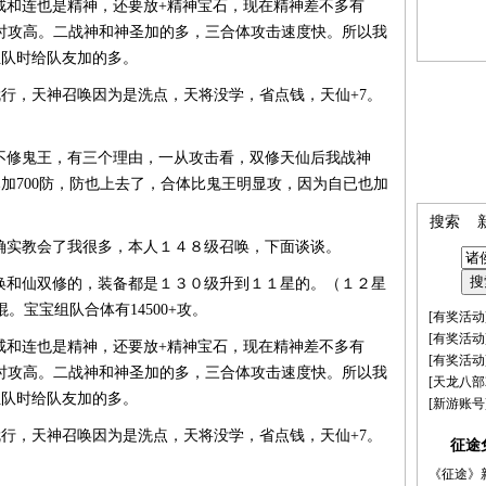
和连也是精神，还要放+精神宝石，现在精神差不多有
宝时攻高。二战神和神圣加的多，三合体攻击速度快。所以我
组队时给队友加的多。
就行，天神召唤因为是洗点，天将没学，省点钱，天仙+7。
修鬼王，有三个理由，一从攻击看，双修天仙后我战神
已加700防，防也上去了，合体比鬼王明显攻，因为自已也加
搜索
实教会了我很多，本人１４８级召唤，下面谈谈。
和仙双修的，装备都是１３０级升到１１星的。（１２星
。宝宝组队合体有14500+攻。
[
有奖活动
[
有奖活动
和连也是精神，还要放+精神宝石，现在精神差不多有
[
有奖活动
宝时攻高。二战神和神圣加的多，三合体攻击速度快。所以我
[
天龙八部
组队时给队友加的多。
[
新游账号
就行，天神召唤因为是洗点，天将没学，省点钱，天仙+7。
征途
《征途》