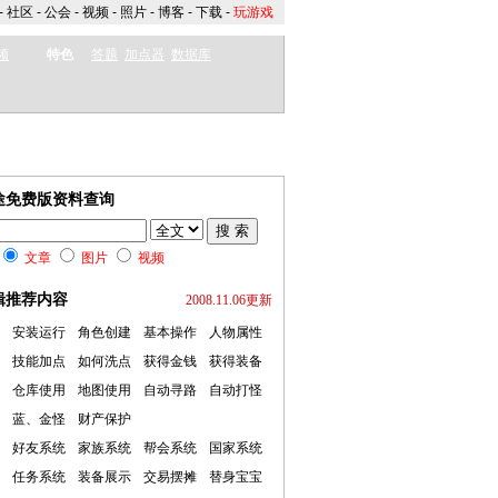
-
社区
-
公会
-
视频
-
照片
-
博客
-
下载
-
玩游戏
频
特色
答题
加点器
数据库
途免费版资料查询
文章
图片
视频
辑推荐内容
2008.11.06更新
安装运行
角色创建
基本操作
人物属性
技能加点
如何洗点
获得金钱
获得装备
仓库使用
地图使用
自动寻路
自动打怪
蓝、金怪
财产保护
好友系统
家族系统
帮会系统
国家系统
任务系统
装备展示
交易摆摊
替身宝宝