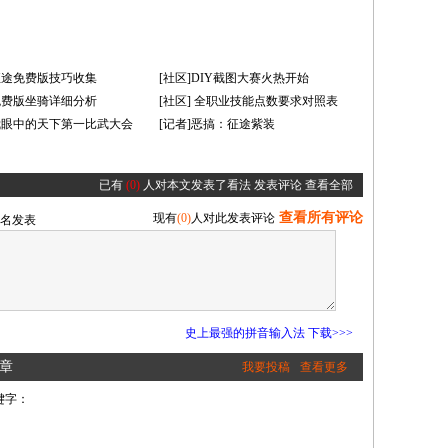
]征途免费版技巧收集
[社区]DIY截图大赛火热开始
]免费版坐骑详细分析
[社区] 全职业技能点数要求对照表
]我眼中的天下第一比武大会
[记者]恶搞：征途紫装
已有
(0)
人对本文发表了看法
发表评论
查看全部
查看所有评论
现有
(0)
人对此发表评论
名发表
史上最强的拼音输入法 下载>>>
章
我要投稿
查看更多
键字：