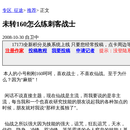
专区_征途
>
推荐
>
正文
未转160怎么练刺客战士
2008-10-30
自卫中
17173全新积分兑换系统上线 只要您经常投稿，点卡周边等
注册作家
投稿教程
我要投稿
申请记者
提示：没登陆
本人的小号刚刚160呵呵，喜欢战士，不喜欢仙战。至于为什
么？因为“麻烦”！
闲话不说直接主题，现在仙战是主流，而我要说的是非主
流，每当我和一个也喜欢研究技能的朋友说起我的各种加点的
时候，朋友就对我说“那样太孤独了”。
仙战之所以强大因为技能的强大，诅咒，狂乱诅咒，天水，
信仰，隐身，冲锋，双冲锋，等等霸道的令人窒息的技能！基