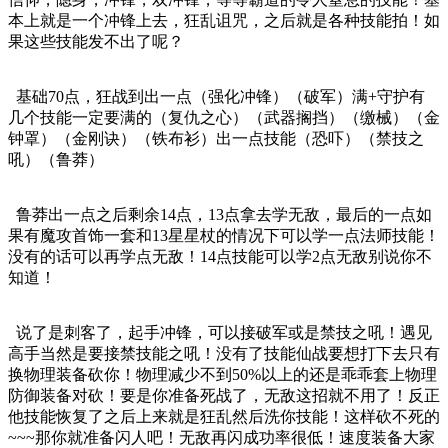
本上就是一个冲锋上去，狂乱诅咒，之后就是各种技能拍！如
果这些技能发不出了呢？
基础70点，狂战到出一点（强化冲锋）（破军）满+守护有
几个技能一定要满的（复仇之心）（武器搁挡）（缴械）（金
钟罩）（金刚诀）（铁布衫）出一点技能（恐吓）（禁技之
吼）（鲁莽）
鲁莽出一点之后剩余14点，13点拿去学无敌，最后的一点如
果有魔攻首饰一套和13星星杖的情况下可以学一点法师技能！
没有的话可以再学点无敌！14点技能可以学2点无敌别说你不
知道！
说了是刺客了，起手冲锋，可以接破军或是禁技之吼！遇见
高手当然是要接禁技能之吼！没有了技能仙战要想打下去只有
换物理装备砍你！物理减少不到50%以上的还是乖乖套上物理
防御装备对砍！要是你准备死战了，无敌这招就不用了！反正
他技能恢复了之后上来就是狂乱然后洗你技能！这样砍不死的
~~~那你就准备闪人吧！无敌再闪成功率很低！速度装备大家