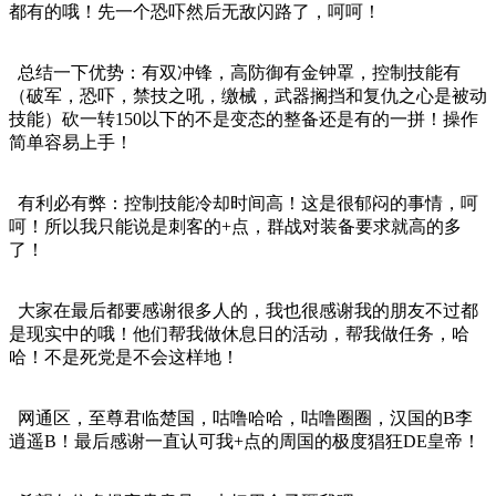
都有的哦！先一个恐吓然后无敌闪路了，呵呵！
总结一下优势：有双冲锋，高防御有金钟罩，控制技能有
（破军，恐吓，禁技之吼，缴械，武器搁挡和复仇之心是被动
技能）砍一转150以下的不是变态的整备还是有的一拼！操作
简单容易上手！
有利必有弊：控制技能冷却时间高！这是很郁闷的事情，呵
呵！所以我只能说是刺客的+点，群战对装备要求就高的多
了！
大家在最后都要感谢很多人的，我也很感谢我的朋友不过都
是现实中的哦！他们帮我做休息日的活动，帮我做任务，哈
哈！不是死党是不会这样地！
网通区，至尊君临楚国，咕噜哈哈，咕噜圈圈，汉国的B李
逍遥B！最后感谢一直认可我+点的周国的极度猖狂DE皇帝！