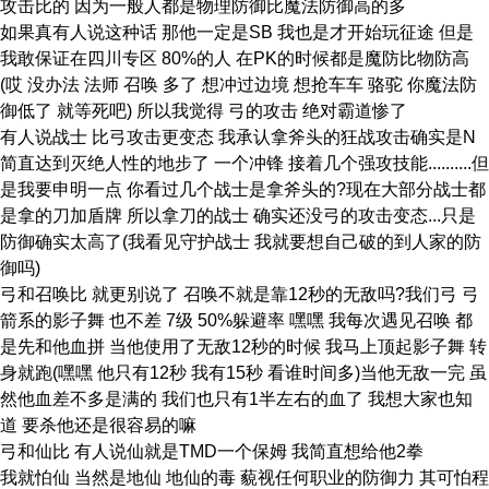
攻击比的 因为一般人都是物理防御比魔法防御高的多
如果真有人说这种话 那他一定是SB 我也是才开始玩征途 但是
我敢保证在四川专区 80%的人 在PK的时候都是魔防比物防高
(哎 没办法 法师 召唤 多了 想冲过边境 想抢车车 骆驼 你魔法防
御低了 就等死吧) 所以我觉得 弓的攻击 绝对霸道惨了
有人说战士 比弓攻击更变态 我承认拿斧头的狂战攻击确实是N
简直达到灭绝人性的地步了 一个冲锋 接着几个强攻技能..........但
是我要申明一点 你看过几个战士是拿斧头的?现在大部分战士都
是拿的刀加盾牌 所以拿刀的战士 确实还没弓的攻击变态...只是
防御确实太高了(我看见守护战士 我就要想自己破的到人家的防
御吗)
弓和召唤比 就更别说了 召唤不就是靠12秒的无敌吗?我们弓 弓
箭系的影子舞 也不差 7级 50%躲避率 嘿嘿 我每次遇见召唤 都
是先和他血拼 当他使用了无敌12秒的时候 我马上顶起影子舞 转
身就跑(嘿嘿 他只有12秒 我有15秒 看谁时间多)当他无敌一完 虽
然他血差不多是满的 我们也只有1半左右的血了 我想大家也知
道 要杀他还是很容易的嘛
弓和仙比 有人说仙就是TMD一个保姆 我简直想给他2拳
我就怕仙 当然是地仙 地仙的毒 藐视任何职业的防御力 其可怕程