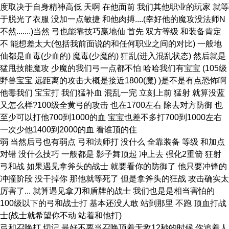
度取决于自身精神高低 天啊 在他面前 我们其他职业的玩家 就等
于脱光了衣服 没加一点敏捷 和他肉搏....(幸好他的魔攻没法师N
不然.......)当然 弓也能靠技巧赢地仙 首先 双方等级 和装备肯定
不 能想差太大(包括我前面说的和任何职业之间的对比) 一般地
仙都是血毒(少血的) 魔毒(少魔的) 狂乱(进入混乱状态) 然后就是
猛甩技能魔攻 少魔的我们弓一点都不怕 哈哈我们有宝宝 (105级
野兽宝宝 远距离的攻击大概是接近1800(魔) )是不是有点恐怖啊
他毒我们 宝宝打 我们猛补血 混乱一完 立刻上前 猛射 就算没蓝
又怎么样?100级全黄弓的攻击 也在1700左右 除去对方防御 也
至少可以打他700到1000的血 宝宝也差不多打700到1000左右
一次少他1400到2000的血 看谁顶的住
弱 当然后弓也有弱点 弓和法师打 没什么 全靠装备 等级 和加点
对错 没什么技巧 一般都是 影子舞顶起 冲上去 强化2重箭 狂射
弓和战 如果遇见拿斧头的战士 就要看你的防御了 他只要冲锋的
冲撞阶段 没干掉你 那他就等死了 但是拿斧头的狂战 攻击确实太
厉害了... 就算遇见拿刀和盾牌的战士 我们也是是相当害怕的
100级以下的弓和战士打 基本还没人敢 站到那里 不跑 顶血打战
士(战士就希望你不动 站着和他打)
弓和召唤打 切记 最好不要当召唤顶着无敌12秒的时候 你追着人