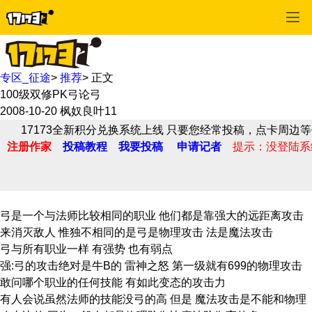
专区_征途
>
推荐
>
正文
100级双修PK弓论弓
2008-10-20
枫奴良叶11
17173全新积分兑换系统上线 只要您经常投稿，点卡周边等
注册作家
投稿教程
我要投稿
申请记者
提示：没登陆系
弓是一个与法师比较相同的职业 他们都是靠强大的远距离攻击
来消灭敌人 惟独不相同的是弓是物理攻击 法是魔法攻击
弓与所有职业一样 有强势 也有弱点
强:弓的攻击绝对是牛B的 雷神之怒 第一级就有699的物理攻击
敢问哪个职业的任何技能 有如此变态的攻击力
有人会说虽然法师的技能没弓的高 但是 魔法攻击是不能和物理