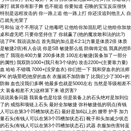
家打 就算你有影子舞 也不能追 你要知道 召唤的宝宝反应很快
特别是远程攻击的 你一路上追 他一路上打 你还没追到他主人 自
己就先光荣了
弓和仙 这个不用说了 让他毒吧 让他给你加混乱吧 让他给你加放
桌和虚无吧 只要你坚持住了 你就赢了(他的魔攻敢和法的比?)
说了PK 我说说加点 首先我的加点是4:2:1(力量是体质2倍 体质
是敏捷2倍)有人会说 你是SB 敏捷那么低 防御肯定低 我真的想B
他了 我现在400力量 200多体质 100左右敏捷(装备加了一部分
的属性) 我双防1000+(我只有3个绿的) 攻击2200+(主要靠力量)
血 哈哈 不错哦 7000+(没穿血衣) 你们想一下 我和穿血衣的法师
PK 的场景吧(他穿的血衣 衣服就不加防御了 比我们少了300+的
防御 血也没我们多啊 他最多也就是5000左右 当然是等级相差不
大 装备相差不大)这样算下来 谁厉害?
说说装备问题 我装备也是垃圾 但是装备上的石头绝对是加到位
了的 戒指和项链上石头 最好全加敏捷 弥补敏捷低的弱点(有钱
人可以在第3个凹槽加状态石) 最好是加6以上的 腰带 护手 加力
量石头(有钱人可以在第3个凹槽加状态石) 靴子和头加减少状态
的石头(有钱人可以在第3个凹槽加状态石) 武器 衣服加伤害转蓝